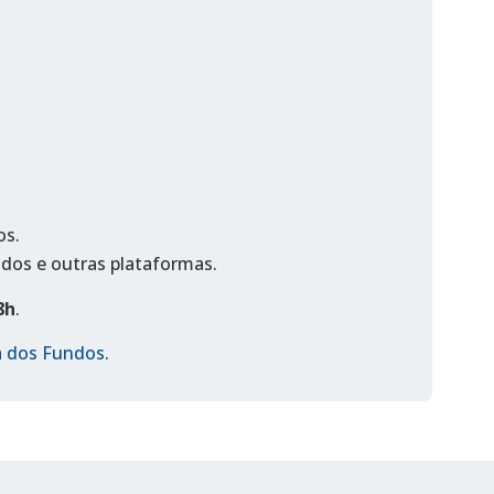
os.
ndos e outras plataformas.
8h
.
ha dos Fundos
.