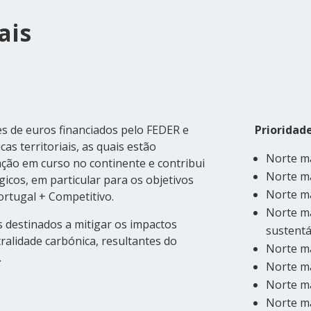
ais
es de euros financiados pelo FEDER e
Prioridad
as territoriais, as quais estão
Norte ma
ação em curso no continente e contribui
Norte ma
gicos, em particular para os objetivos
Norte ma
ortugal + Competitivo.
Norte ma
s destinados a mitigar os impactos
sustentá
ralidade carbónica, resultantes do
Norte m
.
Norte ma
Norte ma
Norte ma