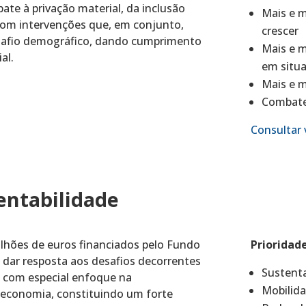
ate à privação material, da inclusão
Mais e m
 com intervenções que, em conjunto,
crescer
safio demográfico, dando cumprimento
Mais e m
al.
em situa
Mais e m
Combater
Consultar 
entabilidade
ilhões de euros financiados pelo Fundo
Prioridad
 dar resposta aos desafios decorrentes
Sustenta
a, com especial enfoque na
Mobilida
 economia, constituindo um forte