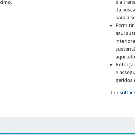
e a tran
óximo.
da pesca
para a s
Permiti
azul sus
interior
sustentá
aquicult
Reforçar
e assegu
geridos 
Consultar 